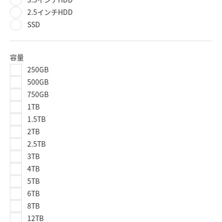
2.5インチHDD
SSD
容量
250GB
500GB
750GB
1TB
1.5TB
2TB
2.5TB
3TB
4TB
5TB
6TB
8TB
12TB