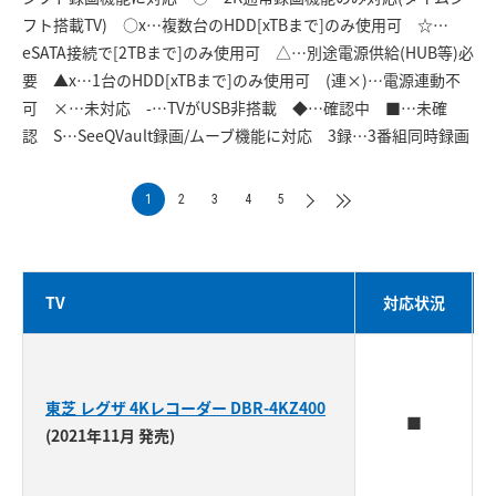
フト搭載TV) ○x…複数台のHDD[xTBまで]のみ使用可 ☆…
eSATA接続で[2TBまで]のみ使用可 △…別途電源供給(HUB等)必
要 ▲x…1台のHDD[xTBまで]のみ使用可 (連×)…電源連動不
可 ×…未対応 -…TVがUSB非搭載 ◆…確認中 ■…未確
認 S…SeeQVault録画/ムーブ機能に対応 3録…3番組同時録画
1
2
3
4
5
TV
対応状況
東芝 レグザ 4Kレコーダー DBR-4KZ400
■
(2021年11月 発売)