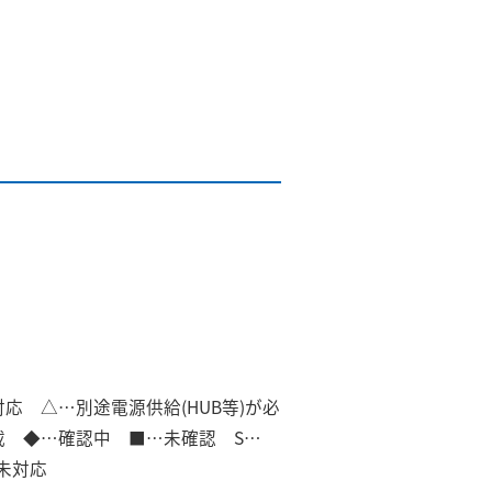
]対応 △…別途電源供給(HUB等)が必
非搭載 ◆…確認中 ■…未確認 S…
画未対応