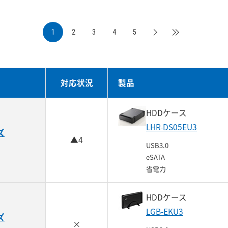
1
2
3
4
5
対応状況
製品
HDDケース
LHR-DS05EU3
ズ
▲4
USB3.0
eSATA
省電力
HDDケース
LGB-EKU3
ズ
×