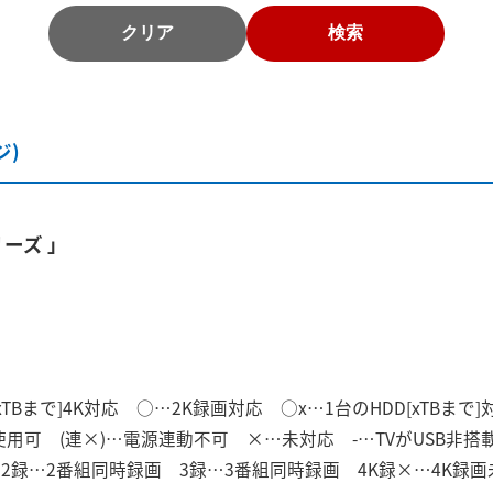
クリア
検索
ジ)
リーズ 」
xTBまで]4K対応 ○…2K録画対応 ○x…1台のHDD[xTBまで
のみ使用可 (連×)…電源連動不可 ×…未対応 -…TVがUSB
対応 2録…2番組同時録画 3録…3番組同時録画 4K録×…4K録