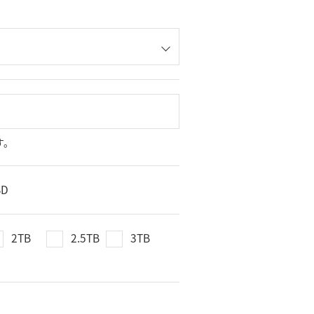
す。
SD
2TB
2.5TB
3TB