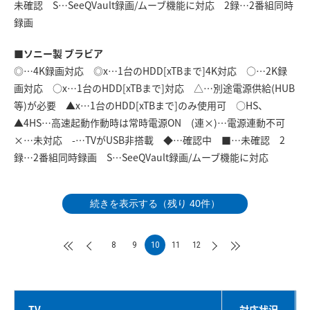
未確認 S…SeeQVault録画/ムーブ機能に対応 2録…2番組同時
録画
■ソニー製 ブラビア
◎…4K録画対応 ◎x…1台のHDD[xTBまで]4K対応 ○…2K録
画対応 ○x…1台のHDD[xTBまで]対応 △…別途電源供給(HUB
等)が必要 ▲x…1台のHDD[xTBまで]のみ使用可 ○HS、
▲4HS…高速起動作動時は常時電源ON (連×)…電源連動不可
×…未対応 -…TVがUSB非搭載 ◆…確認中 ■…未確認 2
録…2番組同時録画 S…SeeQVault録画/ムーブ機能に対応
続きを表示する（残り 40件）
8
9
10
11
12
TV
対応状況