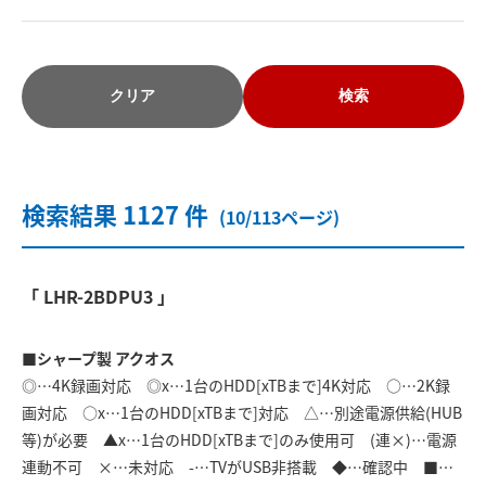
クリア
検索
検索結果 1127 件
(10/113ページ)
「 LHR-2BDPU3 」
■シャープ製 アクオス
◎…4K録画対応 ◎x…1台のHDD[xTBまで]4K対応 ○…2K録
画対応 ○x…1台のHDD[xTBまで]対応 △…別途電源供給(HUB
等)が必要 ▲x…1台のHDD[xTBまで]のみ使用可 (連×)…電源
連動不可 ×…未対応 -…TVがUSB非搭載 ◆…確認中 ■…