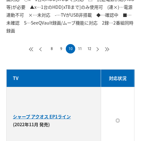
等)が必要 ▲x…1台のHDD[xTBまで]のみ使用可 (連×)…電源
連動不可 ×…未対応 -…TVがUSB非搭載 ◆…確認中 ■…
未確認 S…SeeQVault録画/ムーブ機能に対応 2録…2番組同時
録画
8
9
10
11
12
TV
対応状況
シャープ アクオス EP1ライン
◎
(2022年11月 発売)