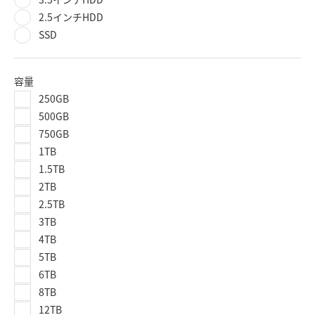
2.5インチHDD
SSD
容量
250GB
500GB
750GB
1TB
1.5TB
2TB
2.5TB
3TB
4TB
5TB
6TB
8TB
12TB