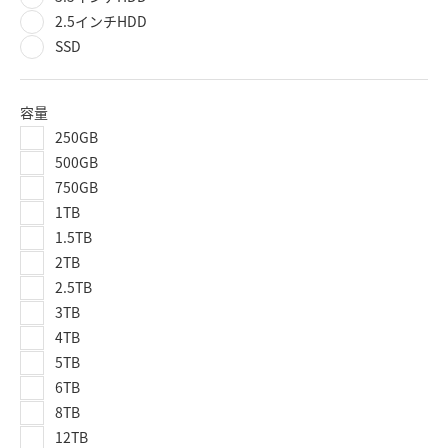
2.5インチHDD
SSD
容量
250GB
500GB
750GB
1TB
1.5TB
2TB
2.5TB
3TB
4TB
5TB
6TB
8TB
12TB