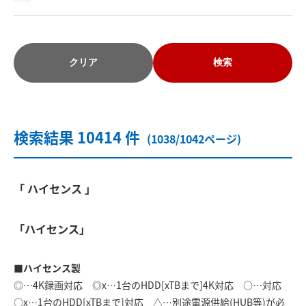
クリア
検索
検索結果 10414 件
(1038/1042ページ)
「 ハイセンス 」
「ハイセンス」
■ハイセンス製
◎…4K録画対応 ◎x…1台のHDD[xTBまで]4K対応 ○…対応
○x…1台のHDD[xTBまで]対応 △…別途電源供給(HUB等)が必