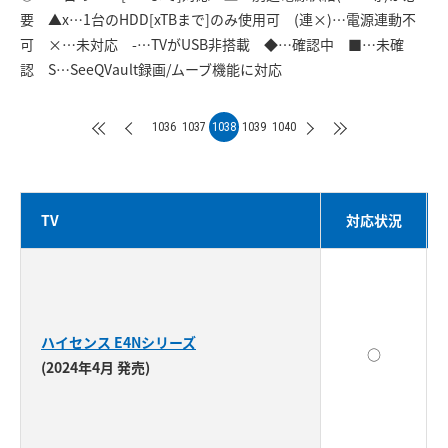
要 ▲x…1台のHDD[xTBまで]のみ使用可 (連×)…電源連動不
可 ×…未対応 -…TVがUSB非搭載 ◆…確認中 ■…未確
認 S…SeeQVault録画/ムーブ機能に対応
1036
1037
1038
1039
1040
TV
対応状況
ハイセンス E4Nシリーズ
○
(2024年4月 発売)