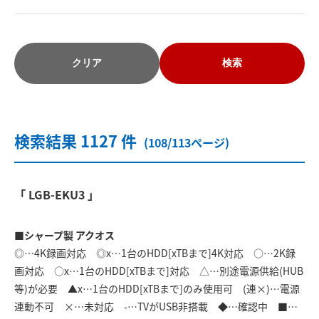
クリア
検索
検索結果 1127 件
(108/113ページ)
「 LGB-EKU3 」
■シャープ製 アクオス
◎…4K録画対応 ◎x…1台のHDD[xTBまで]4K対応 ○…2K録
画対応 ○x…1台のHDD[xTBまで]対応 △…別途電源供給(HUB
等)が必要 ▲x…1台のHDD[xTBまで]のみ使用可 (連×)…電源
連動不可 ×…未対応 -…TVがUSB非搭載 ◆…確認中 ■…