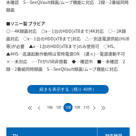
未確認 S…SeeQVault録画/ムーブ機能に対応 2録…2番組同時
録画
■ソニー製 ブラビア
◎…4K録画対応 ◎x…1台のHDD[xTBまで]4K対応 ○…2K録
画対応 ○x…1台のHDD[xTBまで]対応 △…別途電源供給(HUB
等)が必要 ▲x…1台のHDD[xTBまで]のみ使用可 ○HS、
▲4HS…高速起動作動時は常時電源ON (連×)…電源連動不可
×…未対応 -…TVがUSB非搭載 ◆…確認中 ■…未確認 2
録…2番組同時録画 S…SeeQVault録画/ムーブ機能に対応
続きを表示する（残り 40件）
106
107
108
109
110
TV
対応状況