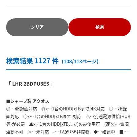
クリア
検索
検索結果 1127 件
(108/113ページ)
「 LHR-2BDPU3ES 」
■シャープ製 アクオス
◎…4K録画対応 ◎x…1台のHDD[xTBまで]4K対応 ○…2K録
画対応 ○x…1台のHDD[xTBまで]対応 △…別途電源供給(HUB
等)が必要 ▲x…1台のHDD[xTBまで]のみ使用可 (連×)…電源
連動不可 ×…未対応 -…TVがUSB非搭載 ◆…確認中 ■…