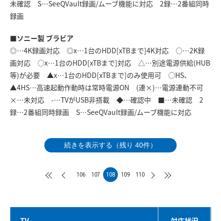
未確認 S…SeeQVault録画/ムーブ機能に対応 2録…2番組同時
録画
■ソニー製 ブラビア
◎…4K録画対応 ◎x…1台のHDD[xTBまで]4K対応 ○…2K録
画対応 ○x…1台のHDD[xTBまで]対応 △…別途電源供給(HUB
等)が必要 ▲x…1台のHDD[xTBまで]のみ使用可 ○HS、
▲4HS…高速起動作動時は常時電源ON (連×)…電源連動不可
×…未対応 -…TVがUSB非搭載 ◆…確認中 ■…未確認 2
録…2番組同時録画 S…SeeQVault録画/ムーブ機能に対応
続きを表示する（残り 40件）
106
107
108
109
110
TV
対応状況