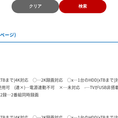
クリア
検索
13ページ)
xTBまで]4K対応 ○…2K録画対応 ○x…1台のHDD[xTBまで
のみ使用可 (連×)…電源連動不可 ×…未対応 -…TVがUSB
応 2録…2番組同時録画
xTBまで]4K対応 ○…2K録画対応 ○x…1台のHDD[xTBまで