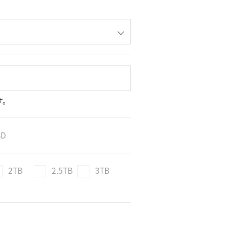
す。
SD
2TB
2.5TB
3TB