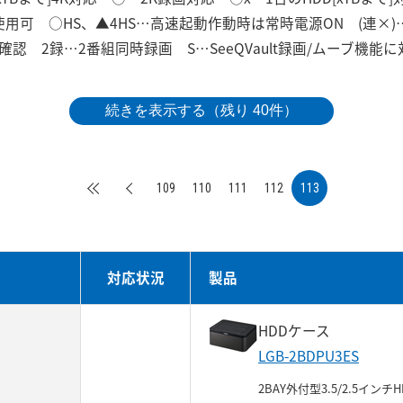
のみ使用可 ○HS、▲4HS…高速起動作動時は常時電源ON (連×
認 2録…2番組同時録画 S…SeeQVault録画/ムーブ機能に
続きを表示する（残り 40件）
109
110
111
112
113
対応状況
製品
HDDケース
LGB-2BDPU3ES
2BAY外付型3.5/2.5インチH