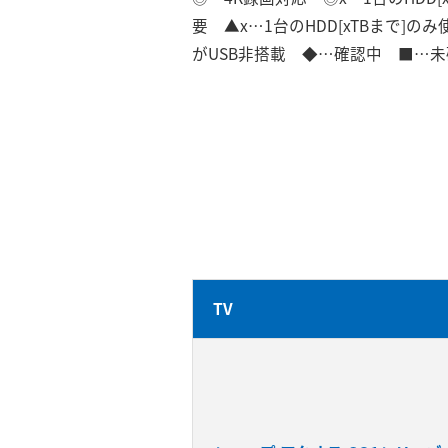
要 ▲x…1台のHDD[xTBまで]
がUSB非搭載 ◆…確認中 ■…未確
TV