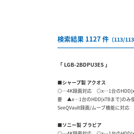
検索結果 1127 件
(113/1
「 LGB-2BDPU3ES 」
■シャープ製 アクオス
◎…4K録画対応 ◎x…1台のHDD[
要 ▲x…1台のHDD[xTBまで]
SeeQVault録画/ムーブ機能に対
■ソニー製 ブラビア
◎…4K録画対応 ◎x…1台のHDD[