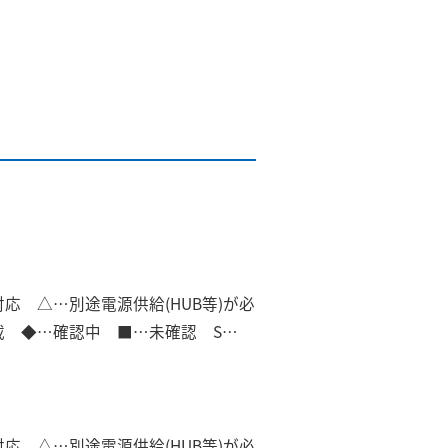
]対応 △…別途電源供給(HUB等)が必
非搭載 ◆…確認中 ■…未確認 S…
]対応 △…別途電源供給(HUB等)が必