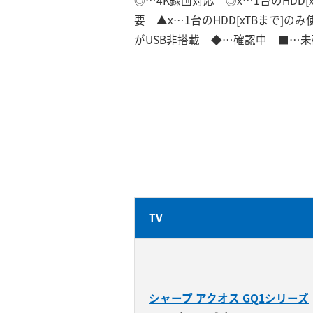
◎…4K録画対応 ◎x…1台のHDD[
要 ▲x…1台のHDD[xTBまで]
がUSB非搭載 ◆…確認中 ■…未確
TV
シャープ アクオス GQ1シリーズ