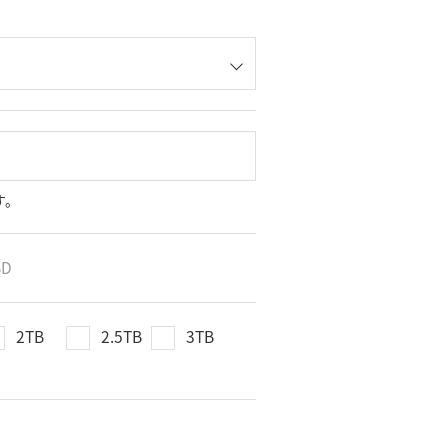
す。
SD
2TB
2.5TB
3TB