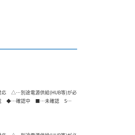
]対応 △…別途電源供給(HUB等)が必
非搭載 ◆…確認中 ■…未確認 S…