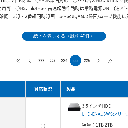
xTBまで]4K対応 ○…2K録画対応 ○x…1台のHDD[xTBまで
のみ使用可 ○HS、▲4HS…高速起動作動時は常時電源ON (連×
認 2録…2番組同時録画 S…SeeQVault録画/ムーブ機能に
続きを表示する（残り 40件）
222
223
224
225
226
対応状況
製品
3.5インチHDD
LHD-ENAU3WSシリー
容量：1TB 2TB
◎