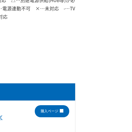
]対応 △…別途電源供給(HUB等)が必
)…電源連動不可 ×…未対応 -…TV
対応
購入ページ
ズ