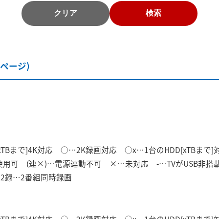
クリア
検索
26ページ)
xTBまで]4K対応 ○…2K録画対応 ○x…1台のHDD[xTBまで
のみ使用可 (連×)…電源連動不可 ×…未対応 -…TVがUSB
応 2録…2番組同時録画