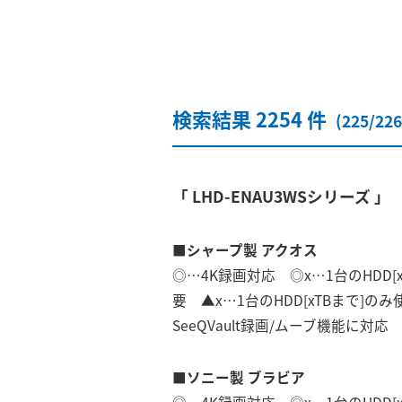
検索結果 2254 件
(225/2
「 LHD-ENAU3WSシリーズ 」
■シャープ製 アクオス
◎…4K録画対応 ◎x…1台のHDD[
要 ▲x…1台のHDD[xTBまで]
SeeQVault録画/ムーブ機能に対
■ソニー製 ブラビア