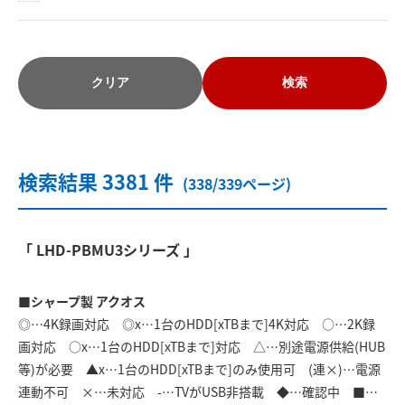
クリア
検索
検索結果 3381 件
(338/339ページ)
「 LHD-PBMU3シリーズ 」
■シャープ製 アクオス
◎…4K録画対応 ◎x…1台のHDD[xTBまで]4K対応 ○…2K録
画対応 ○x…1台のHDD[xTBまで]対応 △…別途電源供給(HUB
等)が必要 ▲x…1台のHDD[xTBまで]のみ使用可 (連×)…電源
連動不可 ×…未対応 -…TVがUSB非搭載 ◆…確認中 ■…