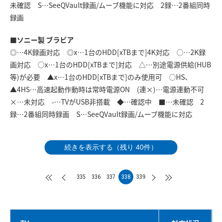
未確認 S…SeeQVault録画/ムーブ機能に対応 2録…2番組同時
録画
■ソニー製 ブラビア
◎…4K録画対応 ◎x…1台のHDD[xTBまで]4K対応 ○…2K録
画対応 ○x…1台のHDD[xTBまで]対応 △…別途電源供給(HUB
等)が必要 ▲x…1台のHDD[xTBまで]のみ使用可 ○HS、
▲4HS…高速起動作動時は常時電源ON (連×)…電源連動不可
×…未対応 -…TVがUSB非搭載 ◆…確認中 ■…未確認 2
録…2番組同時録画 S…SeeQVault録画/ムーブ機能に対応
続きを表示する（残り 40件）
335
336
337
338
339