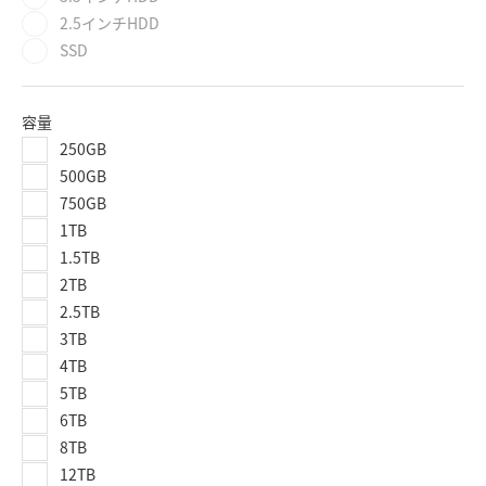
2.5インチHDD
SSD
容量
250GB
500GB
750GB
1TB
1.5TB
2TB
2.5TB
3TB
4TB
5TB
6TB
8TB
12TB