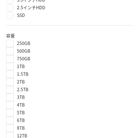
2.5インチHDD
SSD
容量
250GB
500GB
750GB
1TB
1.5TB
2TB
2.5TB
3TB
4TB
5TB
6TB
8TB
12TB