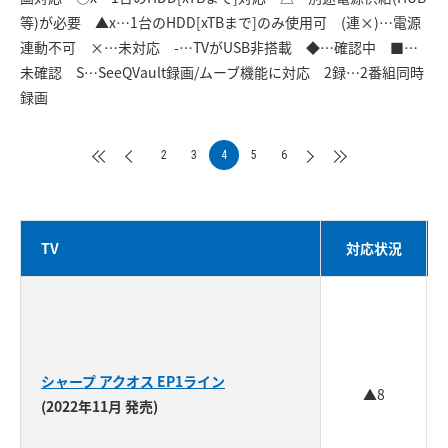
等)が必要 ▲x…1台のHDD[xTBまで]のみ使用可 (連×)…電源
連動不可 ×…未対応 -…TVがUSB非搭載 ◆…確認中 ■…
未確認 S…SeeQVault録画/ムーブ機能に対応 2録…2番組同時
録画
2
3
4
5
6
TV
対応状況
シャープ アクオス EP1ライン
▲8
(2022年11月 発売)