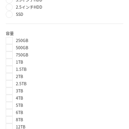
2.5インチHDD
SSD
容量
250GB
500GB
750GB
1TB
1.5TB
2TB
2.5TB
3TB
4TB
5TB
6TB
8TB
12TB