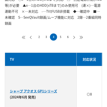
等)が必要 ▲x…1台のHDD[xTBまで]のみ使用可 (連×)…電源
連動不可 ×…未対応 -…TVがUSB非搭載 ◆…確認中 ■…
未確認 S…SeeQVault録画/ムーブ機能に対応 2録…2番組同時
録画
2
3
4
5
6
TV
対応状況
シャープ アクオス GP1シリーズ
◎8
(2024年6月 発売)