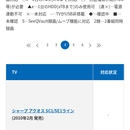
等)が必要 ▲x…1台のHDD[xTBまで]のみ使用可 (連×)…電源
連動不可 ×…未対応 -…TVがUSB非搭載 ◆…確認中 ■…
未確認 S…SeeQVault録画/ムーブ機能に対応 2録…2番組同時
録画
2
3
4
5
6
TV
対応状況
シャープ アクオス SC1/SE1ライン
-
(2010年2月 発売)