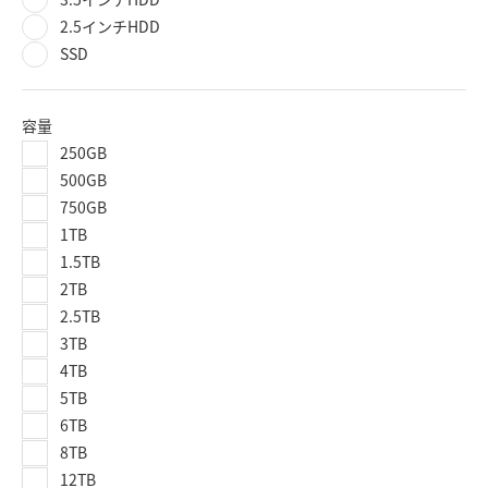
2.5インチHDD
SSD
容量
250GB
500GB
750GB
1TB
1.5TB
2TB
2.5TB
3TB
4TB
5TB
6TB
8TB
12TB