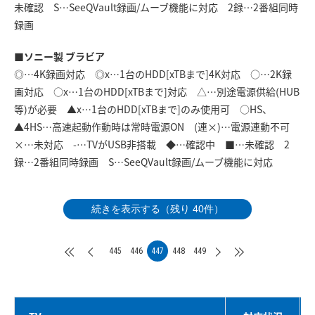
未確認 S…SeeQVault録画/ムーブ機能に対応 2録…2番組同時
録画
■ソニー製 ブラビア
◎…4K録画対応 ◎x…1台のHDD[xTBまで]4K対応 ○…2K録
画対応 ○x…1台のHDD[xTBまで]対応 △…別途電源供給(HUB
等)が必要 ▲x…1台のHDD[xTBまで]のみ使用可 ○HS、
▲4HS…高速起動作動時は常時電源ON (連×)…電源連動不可
×…未対応 -…TVがUSB非搭載 ◆…確認中 ■…未確認 2
録…2番組同時録画 S…SeeQVault録画/ムーブ機能に対応
続きを表示する（残り 40件）
445
446
447
448
449