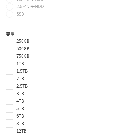
2.5インチHDD
SSD
容量
250GB
500GB
750GB
1TB
1.5TB
2TB
2.5TB
3TB
4TB
5TB
6TB
8TB
12TB