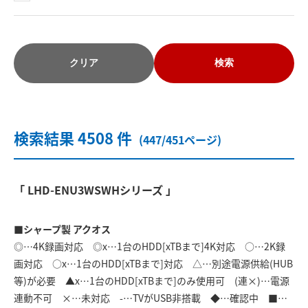
クリア
検索
検索結果 4508 件
(447/451ページ)
「 LHD-ENU3WSWHシリーズ 」
■シャープ製 アクオス
◎…4K録画対応 ◎x…1台のHDD[xTBまで]4K対応 ○…2K録
画対応 ○x…1台のHDD[xTBまで]対応 △…別途電源供給(HUB
等)が必要 ▲x…1台のHDD[xTBまで]のみ使用可 (連×)…電源
連動不可 ×…未対応 -…TVがUSB非搭載 ◆…確認中 ■…