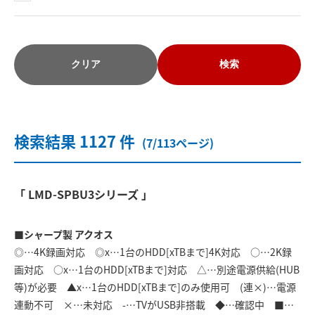
クリア
検索
検索結果 1127 件
(7/113ページ)
「 LMD-SPBU3シリーズ 」
■シャープ製 アクオス
◎…4K録画対応 ◎x…1台のHDD[xTBまで]4K対応 ○…2K録
画対応 ○x…1台のHDD[xTBまで]対応 △…別途電源供給(HUB
等)が必要 ▲x…1台のHDD[xTBまで]のみ使用可 (連×)…電源
連動不可 ×…未対応 -…TVがUSB非搭載 ◆…確認中 ■…