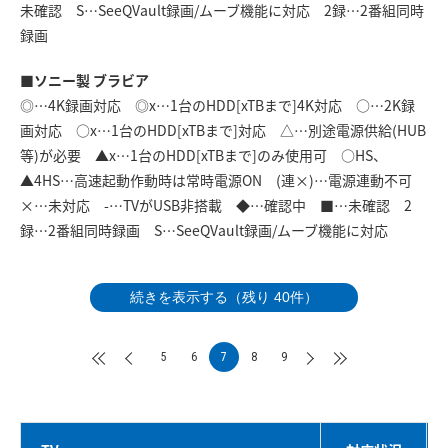
未確認 S…SeeQVault録画/ムーブ機能に対応 2録…2番組同時
録画
■ソニー製 ブラビア
◎…4K録画対応 ◎x…1台のHDD[xTBまで]4K対応 ○…2K録
画対応 ○x…1台のHDD[xTBまで]対応 △…別途電源供給(HUB
等)が必要 ▲x…1台のHDD[xTBまで]のみ使用可 ○HS、
▲4HS…高速起動作動時は常時電源ON (連×)…電源連動不可
×…未対応 -…TVがUSB非搭載 ◆…確認中 ■…未確認 2
録…2番組同時録画 S…SeeQVault録画/ムーブ機能に対応
続きを表示する（残り 40件）
5
6
7
8
9