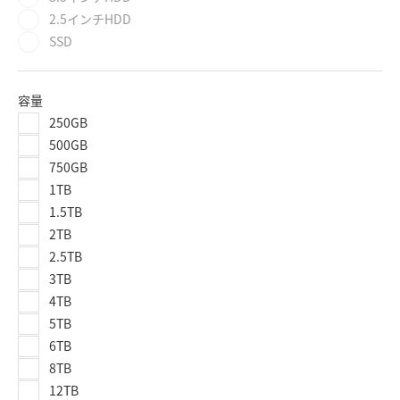
2.5インチHDD
SSD
容量
250GB
500GB
750GB
1TB
1.5TB
2TB
2.5TB
3TB
4TB
5TB
6TB
8TB
12TB