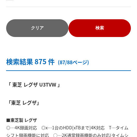
クリア
検索
検索結果 875 件
(87/88ページ)
「 東芝 レグザ U3TVW 」
「東芝 レグザ」
■東芝製 レグザ
◎…4K録画対応 ◎x…1台のHDD[xTBまで]4K対応 T…タイム
シフト録画機能に対応 ○…2K通常録画機能のみ対応(タイムシ