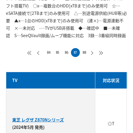
フト搭載TV) ○x…複数台のHDD[xTBまで]のみ使用可 ☆…
eSATA接続で[2TBまで]のみ使用可 △…別途電源供給(HUB等)必
要 ▲x…1台のHDD[xTBまで]のみ使用可 (連×)…電源連動不
可 ×…未対応 -…TVがUSB非搭載 ◆…確認中 ■…未確
認 S…SeeQVault録画/ムーブ機能に対応 3録…3番組同時録画
84
85
86
87
88
TV
対応状況
東芝 レグザ Z870Nシリーズ
◎T
(2024年5月 発売)