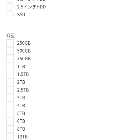
2.5インチHDD
SSD
容量
250GB
500GB
750GB
1TB
1.5TB
2TB
2.5TB
3TB
4TB
5TB
6TB
8TB
12TB