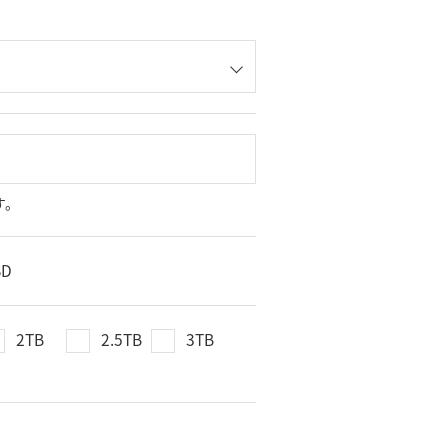
す。
SD
2TB
2.5TB
3TB