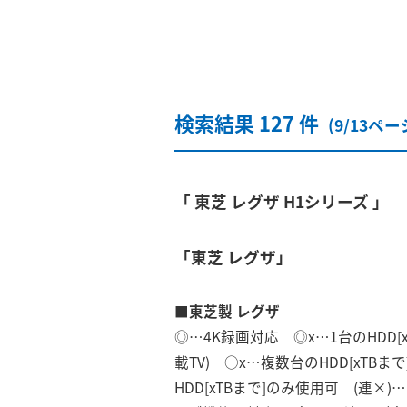
検索結果 127 件
(9/13ペー
「 東芝 レグザ H1シリーズ 」
「東芝 レグザ」
■東芝製 レグザ
◎…4K録画対応 ◎x…1台のHDD
載TV) ○x…複数台のHDD[xTB
HDD[xTBまで]のみ使用可 (連×