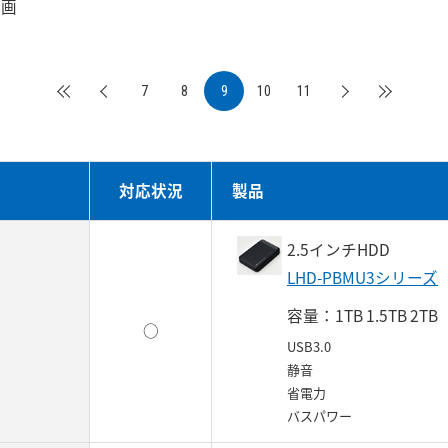
録画
7
8
9
10
11
対応状況
製品
2.5インチHDD
LHD-PBMU3シリーズ
容量：1TB 1.5TB 2TB
○
USB3.0
静音
省電力
バスパワー