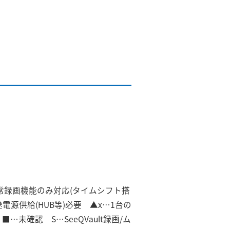
通常録画機能のみ対応(タイムシフト搭
途電源供給(HUB等)必要 ▲x…1台の
…未確認 S…SeeQVault録画/ム