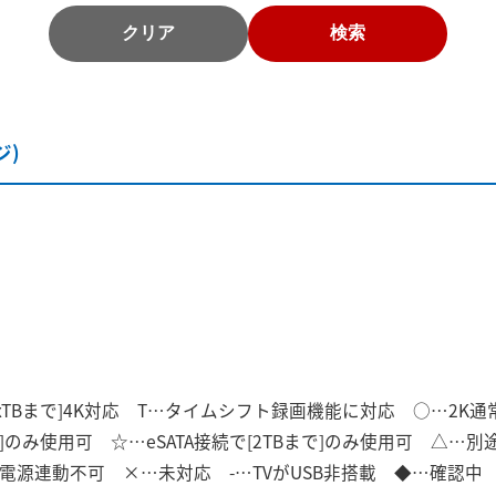
クリア
検索
ジ)
[xTBまで]4K対応 T…タイムシフト録画機能に対応 ○…2K
まで]のみ使用可 ☆…eSATA接続で[2TBまで]のみ使用可 △…別
)…電源連動不可 ×…未対応 -…TVがUSB非搭載 ◆…確認中 ■