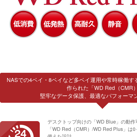
NASでの4ベイ・8ベイなど多ベイ運用や常時稼働
作られた「WD Red（CMR）/
堅牢なデータ保護、最適なパフォーマ
デスクトップ向けの「WD Blue」の動
「WD Red（CMR）/WD Red Pl
備えた設計。