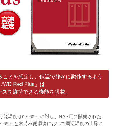
することを想定し、低温で静かに動作するよう
WD Red Plus」は
ンスを維持できる機能を搭載。
作可能温度は0～60℃に対し、NAS用に開発された
us」は0～65℃と常時稼働環境において周辺温度の上昇に