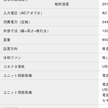
相対湿度
2
入力電圧（ACアダプタ）
AC
消費電力（定格）
2
外形寸法（幅×高さ×奥行き）
1
質量
8
設置方向
垂
冷却ファン
無
コネクタ形状
US
ユニット前面装備
電
電
U
ユニット背面装備
電
セ