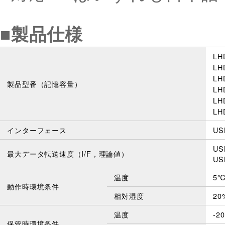
■製品仕様
LH
LH
LH
製品型番（記憶容量）
LH
LH
LH
インターフェース
US
US
最大データ転送速度（I/F，理論値）
US
温度
5
動作時環境条件
相対湿度
2
温度
-2
保管時環境条件