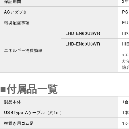
保証期間
3
ACアダプタ
P
環境配慮事項
E
LHD-EN60U3WR
II
LHD-EN80U3WR
II
エネルギー消費効率
※
方
憶
■付属品一覧
製品本体
1台
USBType-Aケーブル（約1m）
1本
横置き用ゴム足
1