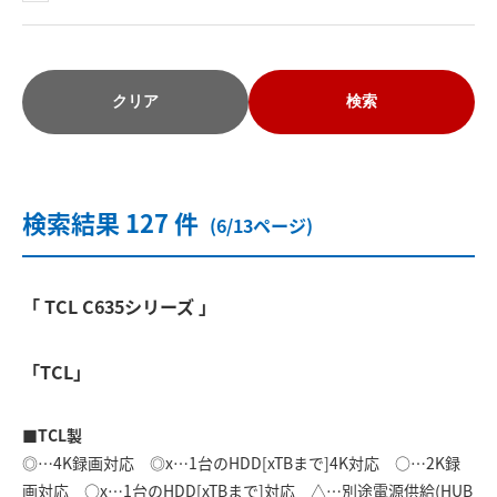
クリア
検索
検索結果 127 件
(6/13ページ)
「 TCL C635シリーズ 」
「TCL」
■TCL製
◎…4K録画対応 ◎x…1台のHDD[xTBまで]4K対応 ○…2K録
画対応 ○x…1台のHDD[xTBまで]対応 △…別途電源供給(HUB