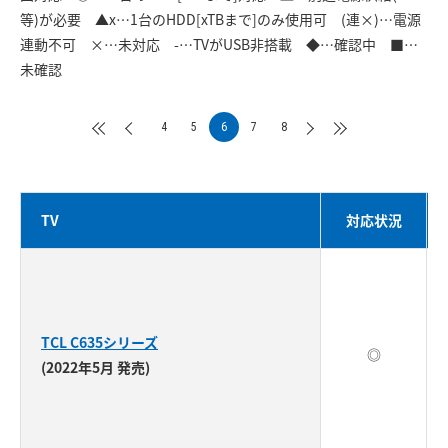
等)が必要 ▲x…1台のHDD[xTBまで]のみ使用可 (連×)…電源
連動不可 ×…未対応 -…TVがUSB非搭載 ◆…確認中 ■…
未確認
4
5
6
7
8
TV
対応状況
TCL C635シリーズ
◎
(2022年5月 発売)