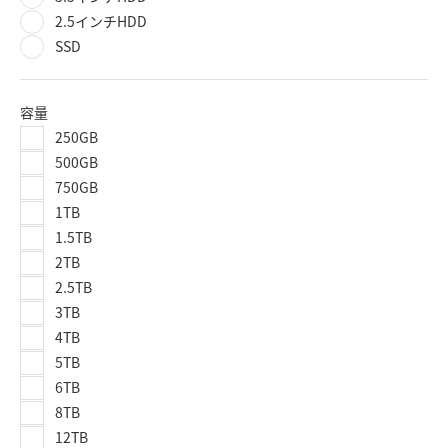
2.5インチHDD
SSD
容量
250GB
500GB
750GB
1TB
1.5TB
2TB
2.5TB
3TB
4TB
5TB
6TB
8TB
12TB