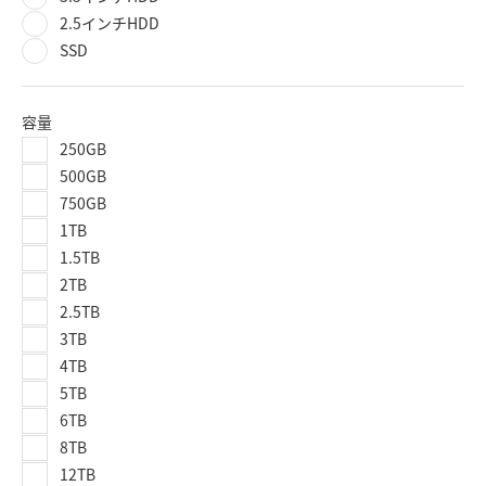
2.5インチHDD
SSD
容量
250GB
500GB
750GB
1TB
1.5TB
2TB
2.5TB
3TB
4TB
5TB
6TB
8TB
12TB