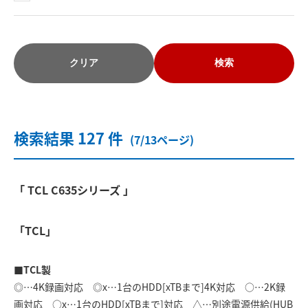
クリア
検索
検索結果 127 件
(7/13ページ)
「 TCL C635シリーズ 」
「TCL」
■TCL製
◎…4K録画対応 ◎x…1台のHDD[xTBまで]4K対応 ○…2K録
画対応 ○x…1台のHDD[xTBまで]対応 △…別途電源供給(HUB