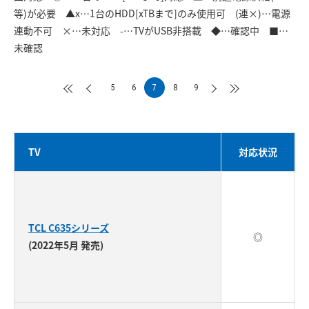
等)が必要 ▲x…1台のHDD[xTBまで]のみ使用可 (連×)…電源
連動不可 ×…未対応 -…TVがUSB非搭載 ◆…確認中 ■…
未確認
5
6
7
8
9
TV
対応状況
TCL C635シリーズ
◎
(2022年5月 発売)